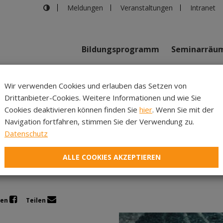
Meldungen
Veranstaltungen
Intranet
Bildungsprogramm
Seminarräu
shaus in Innsbruck
>
Fußabdruck statt Reifenspur
Wir verwenden Cookies und erlauben das Setzen von
Drittanbieter-Cookies. Weitere Informationen und wie Sie
Inhalte
Verans
Cookies deaktivieren können finden Sie
hier
. Wenn Sie mit der
Navigation fortfahren, stimmen Sie der Verwendung zu.
ßabdruck statt Reifens
Datenschutz
ALLE COOKIES AKZEPTIEREN
len
Teilen