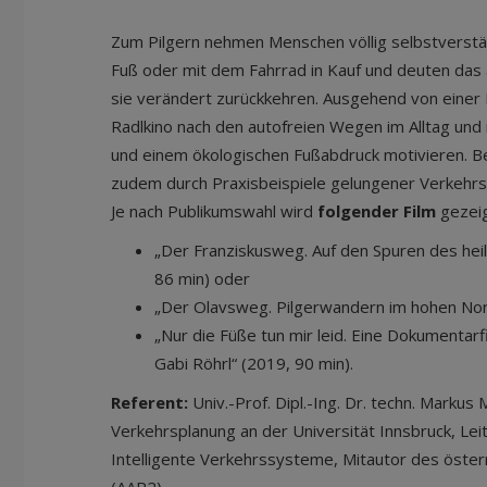
Zum Pilgern nehmen Menschen völlig selbstverstä
Fuß oder mit dem Fahrrad in Kauf und deuten das a
sie verändert zurückkehren. Ausgehend von einer 
Radlkino nach den autofreien Wegen im Alltag und 
und einem ökologischen Fußabdruck motivieren. B
zudem durch Praxisbeispiele gelungener Verkehr
Je nach Publikumswahl wird
folgender Film
gezei
„Der Franziskusweg. Auf den Spuren des hei
86 min) oder
„Der Olavsweg. Pilgerwandern im hohen Nor
„Nur die Füße tun mir leid. Eine Dokumentar
Gabi Röhrl“ (2019, 90 min).
Referent:
Univ.-Prof. Dipl.-Ing. Dr. techn. Markus 
Verkehrsplanung an der Universität Innsbruck, Lei
Intelligente Verkehrssysteme, Mitautor des öster