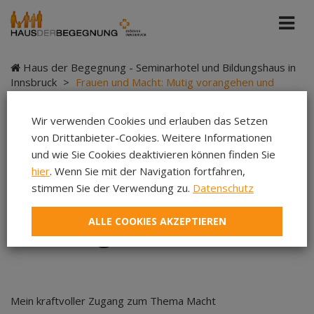
Haus der Begegnung - Seminarhotel und Bildungshaus in
Innsbruck
>
Frauen und Macht: Mutig vorangehen und
gestalten
Wir verwenden Cookies und erlauben das Setzen
von Drittanbieter-Cookies. Weitere Informationen
und wie Sie Cookies deaktivieren können finden Sie
Frauen und Macht:
hier
. Wenn Sie mit der Navigation fortfahren,
stimmen Sie der Verwendung zu.
Datenschutz
Mutig vorangehen und
ALLE COOKIES AKZEPTIEREN
gestalten
Mein kraftvoller Zugang zum Thema Macht