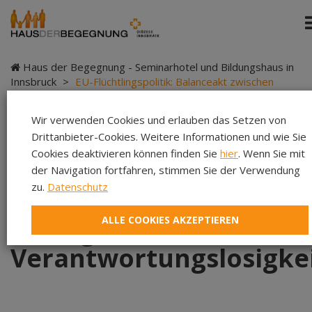
Haus der Begegnung - Seminarhotel und Bildungshaus in
Innsbruck
>
EU-Flüchtlingspolitik: Balanceakt zwischen
Ignoranz und Verantwortungslosigkeit?
Wir verwenden Cookies und erlauben das Setzen von
Drittanbieter-Cookies. Weitere Informationen und wie Sie
Cookies deaktivieren können finden Sie
hier
. Wenn Sie mit
EU-Flüchtlingspolitik:
der Navigation fortfahren, stimmen Sie der Verwendung
zu.
Datenschutz
Balanceakt zwischen
ALLE COOKIES AKZEPTIEREN
Ignoranz und
Verantwortungslosigke