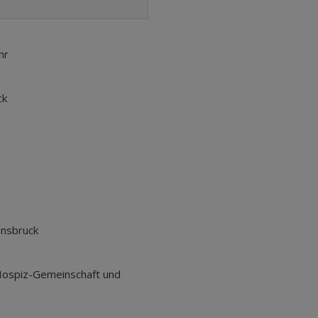
hr
ck
nnsbruck
 Hospiz-Gemeinschaft und