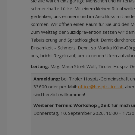
Sie alle waren einzigartige Menschen und hinterla
schmerzhafte Lücke. Mit einem kleinen Ritual woll
gedenken, uns erinnern und im Anschluss mit and
kommen. Wir öffnen einen Raum für Sie und den M
Zum Welttag der Suizidprävention setzen wir dami
Tabuisierung und Sprachlosigkeit. Damit durchbrec
Einsamkeit – Schmerz. Denn, so Monika Kühn-Görg,
aus, bricht Regeln auf, um zu neuen Ufern aufzubr
Leitung:
Mag. Maria Streli-Wolf, Tiroler Hospiz-G
Anmeldung:
bei Tiroler Hospiz-Gemeinschaft u
33600 oder per Mail:
office@hospiz-tirol.at
, abe
sind herzlich willkommen!
Weiterer Termin:
Workshop „Zeit für mich 
Donnerstag, 10. September 2026, 16:00 – 17:30