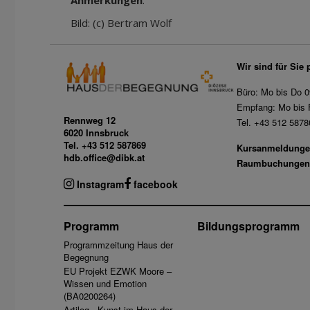
Anmerkungen
:
Bild: (c) Bertram Wolf
Wir sind für Sie 
Büro: Mo bis Do 0
Empfang: Mo bis F
Rennweg 12
Tel. +43 512 5878
6020 Innsbruck
Tel. +43 512 587869
Kursanmeldunge
hdb.office@dibk.at
Raumbuchungen
Instagram
facebook
Programm
Bildungsprogramm
Programmzeitung Haus der
Begegnung
EU Projekt EZWK Moore –
Wissen und Emotion
(BA0200264)
Artilog - Kunst im Haus der