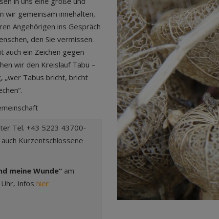
ssen in uns eine große und
en wir gemeinsam innehalten,
eren Angehörigen ins Gespräch
enschen, den Sie vermissen.
t auch ein Zeichen gegen
hen wir den Kreislauf Tabu –
 „wer Tabus bricht, bricht
echen“.
emeinschaft
nter Tel. +43 5223 43700-
r auch Kurzentschlossene
und meine Wunde“
am
 Uhr, Infos
hier