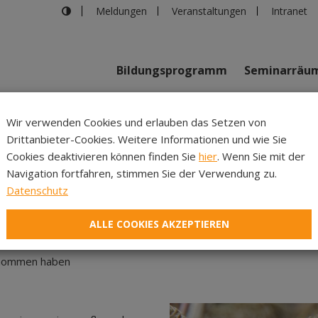
Meldungen
Veranstaltungen
Intranet
Bildungsprogramm
Seminarräu
shaus in Innsbruck
>
ERINNERUNG IST LIEBE, DIE BLEIBT
Wir verwenden Cookies und erlauben das Setzen von
Drittanbieter-Cookies. Weitere Informationen und wie Sie
Inhalte
Verans
Cookies deaktivieren können finden Sie
hier
. Wenn Sie mit der
Navigation fortfahren, stimmen Sie der Verwendung zu.
NERUNG IST LIEBE, DIE B
Datenschutz
ALLE COOKIES AKZEPTIEREN
genommen haben