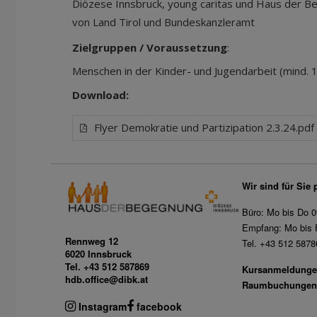
Diözese Innsbruck, young caritas und Haus der B
von Land Tirol und Bundeskanzleramt
Zielgruppen / Voraussetzung
:
Menschen in der Kinder- und Jugendarbeit (mind. 1
Download:
Flyer Demokratie und Partizipation 2.3.24.pd
Wir sind für Sie 
Büro: Mo bis Do 0
Empfang: Mo bis F
Rennweg 12
Tel. +43 512 5878
6020 Innsbruck
Tel. +43 512 587869
Kursanmeldunge
hdb.office@dibk.at
Raumbuchungen
Instagram
facebook