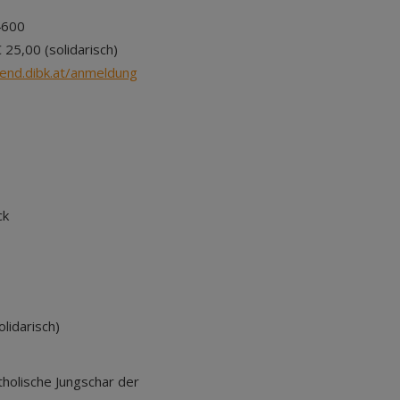
4600
 25,00 (solidarisch)
end.dibk.at/anmeldung
ck
olidarisch)
tholische Jungschar der