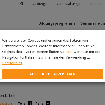
Meldungen
Veranstaltungen
Intranet
Bildungsprogramm
Seminarräu
shaus in Innsbruck
>
Demokratie und Partizipation in der Kind
Wir verwenden Cookies und erlauben das Setzen von
Drittanbieter-Cookies. Weitere Informationen und wie Sie
Inhalte
Verans
Cookies deaktivieren können finden Sie
hier
. Wenn Sie mit der
Navigation fortfahren, stimmen Sie der Verwendung zu.
tizipation in der Kinde
Datenschutz
- FORUM 2024
ALLE COOKIES AKZEPTIEREN
gendarbeit
Begegnung
|
Teilen
Teilen