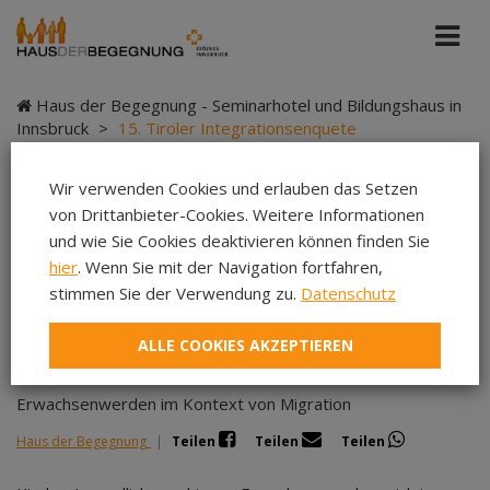
Haus der Begegnung - Seminarhotel und Bildungshaus in
Innsbruck
>
15. Tiroler Integrationsenquete
Wir verwenden Cookies und erlauben das Setzen
von Drittanbieter-Cookies. Weitere Informationen
15. Tiroler
und wie Sie Cookies deaktivieren können finden Sie
hier
. Wenn Sie mit der Navigation fortfahren,
Integrationsenquete
stimmen Sie der Verwendung zu.
Datenschutz
ALLE COOKIES AKZEPTIEREN
Erwachsenwerden im Kontext von Migration
Haus der Begegnung
|
Teilen
Teilen
Teilen