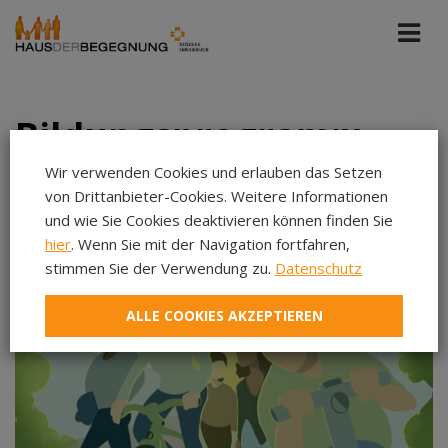
Bildungsprogramm
Wir verwenden Cookies und erlauben das Setzen
von Drittanbieter-Cookies. Weitere Informationen
Alle Portale
Kommende Veranstaltungen
und wie Sie Cookies deaktivieren können finden Sie
hier
. Wenn Sie mit der Navigation fortfahren,
stimmen Sie der Verwendung zu.
Datenschutz
Aug 2026
Sep 2026
ALLE COOKIES AKZEPTIEREN
Okt 2026
Nov 2026
Dez 2026
Jan 2027
Feb 2027