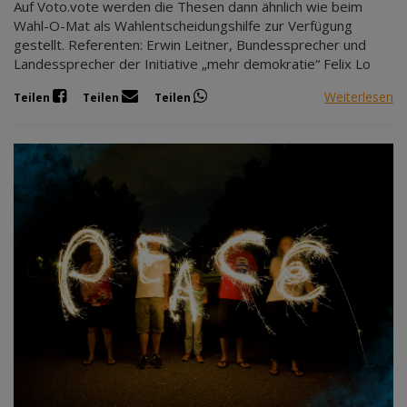
Auf Voto.vote werden die Thesen dann ähnlich wie beim
Wahl-O-Mat als Wahlentscheidungshilfe zur Verfügung
gestellt. Referenten: Erwin Leitner, Bundessprecher und
Landessprecher der Initiative „mehr demokratie“ Felix Lo
Weiterlesen
Teilen
Teilen
Teilen