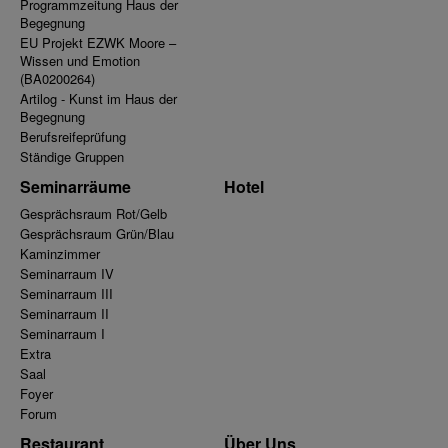
Programmzeitung Haus der
Begegnung
EU Projekt EZWK Moore –
Wissen und Emotion
(BA0200264)
Artilog - Kunst im Haus der
Begegnung
Berufsreifeprüfung
Ständige Gruppen
Seminarräume
Hotel
Gesprächsraum Rot/Gelb
Gesprächsraum Grün/Blau
Kaminzimmer
Seminarraum IV
Seminarraum III
Seminarraum II
Seminarraum I
Extra
Saal
Foyer
Forum
Restaurant
Über Uns