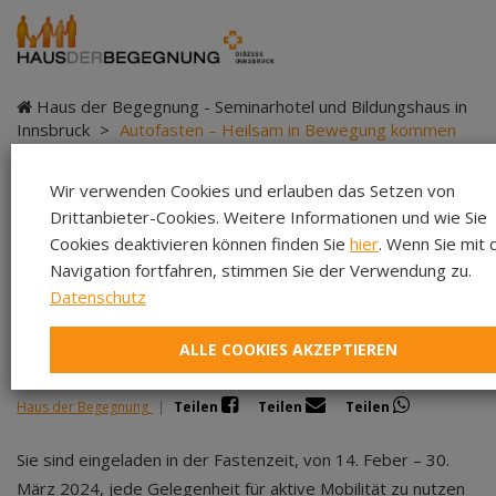
Haus der Begegnung - Seminarhotel und Bildungshaus in
Innsbruck
>
Autofasten – Heilsam in Bewegung kommen
Wir verwenden Cookies und erlauben das Setzen von
Drittanbieter-Cookies. Weitere Informationen und wie Sie
Autofasten – Heilsam
Cookies deaktivieren können finden Sie
hier
. Wenn Sie mit 
Navigation fortfahren, stimmen Sie der Verwendung zu.
in Bewegung kommen
Datenschutz
ALLE COOKIES AKZEPTIEREN
Haus der Begegnung
|
Teilen
Teilen
Teilen
Sie sind eingeladen in der Fastenzeit, von 14. Feber – 30.
März 2024, jede Gelegenheit für aktive Mobilität zu nutzen