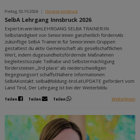
Feb 2027
Freitag, 02.10.2026
|
Diözese Innsbruck
Mär 2027
SelbA Lehrgang Innsbruck 2026
Apr 2027
Expert:in.werdenLEHRGANG SELBA TRAINER:IN
Mai 2027
Selbständigkeit von Senior:innen ganzheitlich fördernAls
Jun 2027
zukünftige SelbA Trainer:in für Senior:innen Gruppen
Jul 2027
gestaltest du aktiv Gemeinschaft als gesellschaftlichen
Wert, indem dugesundheitsfördernde Maßnahmen
begleitestsoziale Teilhabe und Selbstermächtigung
fördersteinen „3rd place“ als niederschwelligen
Begegnungsort schaffstNähere Informationen:
SelbAKontakt: selba@bildung-tirol.atUPDATE gefördert vom
Land Tirol, Der Lehrgang ist bei der Weiterbildu
Weiterlesen
Teilen
Teilen
Teilen