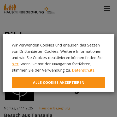
Bildungsprogramm
Wir verwenden Cookies und erlauben das Setzen
von Drittanbieter-Cookies. Weitere Informationen
Alle Portale
Kommende Veranstaltungen
und wie Sie Cookies deaktivieren können finden Sie
hier
. Wenn Sie mit der Navigation fortfahren,
stimmen Sie der Verwendung zu.
Datenschutz
Aug 2026
Sep 2026
ALLE COOKIES AKZEPTIEREN
Okt 2026
Nov 2026
Dez 2026
Jan 2027
Montag, 24.11.2025
|
Haus der Begegnung
Feb 2027
Besuch aus Tansania