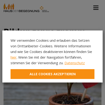
Bildungsprogramm
Wir verwenden Cookies und erlauben das Setzen
von Drittanbieter-Cookies. Weitere Informationen
Alle Portale
Kommende Veranstaltungen
und wie Sie Cookies deaktivieren können finden Sie
hier
. Wenn Sie mit der Navigation fortfahren,
stimmen Sie der Verwendung zu.
Datenschutz
Aug 2026
Sep 2026
ALLE COOKIES AKZEPTIEREN
Okt 2026
Nov 2026
Dez 2026
Jan 2027
Feb 2027