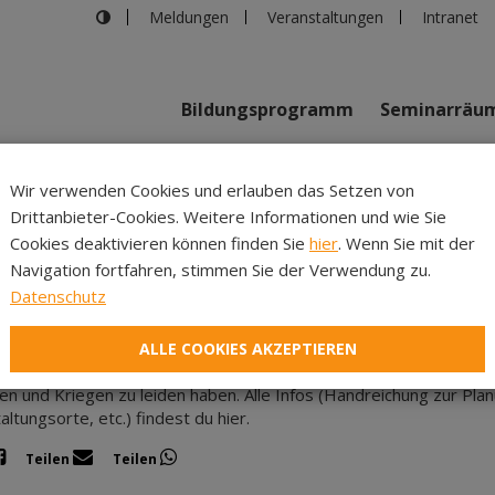
Meldungen
Veranstaltungen
Intranet
Bildungsprogramm
Seminarräu
Wir verwenden Cookies und erlauben das Setzen von
m
Diözese
Drittanbieter-Cookies. Weitere Informationen und wie Sie
Inhalte
Verans
Cookies deaktivieren können finden Sie
hier
. Wenn Sie mit der
Navigation fortfahren, stimmen Sie der Verwendung zu.
 24.02.2024
|
Katholische Jugend
Datenschutz
en (er)beten
Februar jährt sich der Kriegsbeginn in der Ukraine zum zweiten Ma
ALLE COOKIES AKZEPTIEREN
Tag ein Zeichen für den Frieden gesetzt werden. Wir wollen uns da
ten und Kriegen zu leiden haben. Alle Infos (Handreichung zur Pl
ltungsorte, etc.) findest du hier.
Teilen
Teilen