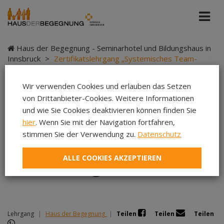
Haus der Begegnung - Seminarhotel und Bildungshaus in
Innsbruck
>
Zertifikatslehrgang „Systemisches Team-
Coaching“ 2025/2026
Wir verwenden Cookies und erlauben das Setzen
von Drittanbieter-Cookies. Weitere Informationen
und wie Sie Cookies deaktivieren können finden Sie
Zertifikatslehrgang
hier
. Wenn Sie mit der Navigation fortfahren,
stimmen Sie der Verwendung zu.
Datenschutz
„Systemisches Team-
ALLE COOKIES AKZEPTIEREN
Coaching“ 2025/2026
Lehrgang
|
Haus der Begegnung
|
Teilen
Teilen
Teilen