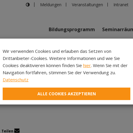
Meldungen
Veranstaltungen
Intranet
Bildungsprogramm
Seminarräu
shaus in Innsbruck
>
Menschenrechte unter Druck – wie universel
Wir verwenden Cookies und erlauben das Setzen von
Drittanbieter-Cookies. Weitere Informationen und wie Sie
Inhalte
Verans
Cookies deaktivieren können finden Sie
hier
. Wenn Sie mit der
Navigation fortfahren, stimmen Sie der Verwendung zu.
e unter Druck – wie unive
Datenschutz
wirklich?
ALLE COOKIES AKZEPTIEREN
Teilen