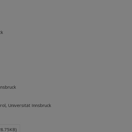
ck
nnsbruck
l, Universität Innsbruck
28.75KB)