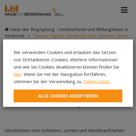
Haus der Begegnung - Seminarhotel und Bildungshaus in
Innsbruck
>
“Fuckup Nights” Innsbruck #33 Summer Open
Air
Wir verwenden Cookies und erlauben das Setzen
von Drittanbieter-Cookies. Weitere Informationen
und wie Sie Cookies deaktivieren können finden Sie
“Fuckup Nights”
hier
. Wenn Sie mit der Navigation fortfahren,
stimmen Sie der Verwendung zu.
Datenschutz
Innsbruck #33
ALLE COOKIES AKZEPTIEREN
Summer Open Air
Geschichten vom Scheitern, Lernen und Wiederaufstehen