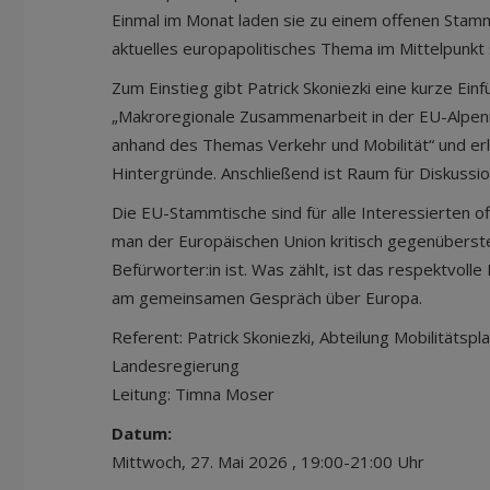
Einmal im Monat laden sie zu einem offenen Stammt
aktuelles europapolitisches Thema im Mittelpunkt 
Zum Einstieg gibt Patrick Skoniezki eine kurze Ein
„Makroregionale Zusammenarbeit in der EU-Alpe
anhand des Themas Verkehr und Mobilität“ und erl
Hintergründe. Anschließend ist Raum für Diskussi
Die EU-Stammtische sind für alle Interessierten o
man der Europäischen Union kritisch gegenüberst
Befürworter:in ist. Was zählt, ist das respektvoll
am gemeinsamen Gespräch über Europa.
Referent: Patrick Skoniezki, Abteilung Mobilitätsp
Landesregierung
Leitung: Timna Moser
Datum:
Mittwoch, 27. Mai 2026 , 19:00-21:00 Uhr