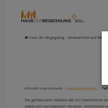
Haus der Begegnung - Seminarhotel und Bildung
informelle Gesprächsrunde
|
Haus der Begegnung
|
Tei
Die gemeinsame Initiative der EU-Stammtische is
sieben pro-europäischen Vereinen, Institutionen 