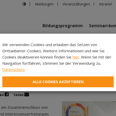
Meldungen
Veranstaltungen
Intranet
Bildungsprogramm
Seminarräu
shaus in Innsbruck
>
EU-Stammtisch im Mai
Wir verwenden Cookies und erlauben das Setzen von
Drittanbieter-Cookies. Weitere Informationen und wie Sie
Inhalte
Verans
Cookies deaktivieren können finden Sie
hier
. Wenn Sie mit der
Navigation fortfahren, stimmen Sie der Verwendung zu.
EU-Stammtisch im Mai
Datenschutz
ALLE COOKIES AKZEPTIEREN
len
Teilen
t ein Zusammenschluss von
und Interessenvertretungen.