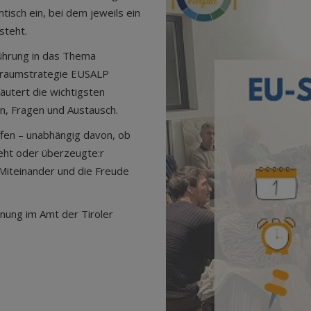
isch ein, bei dem jeweils ein
steht.
führung in das Thema
nraumstrategie EUSALP
äutert die wichtigsten
on, Fragen und Austausch.
ffen – unabhängig davon, ob
eht oder überzeugte:r
e Miteinander und die Freude
lanung im Amt der Tiroler