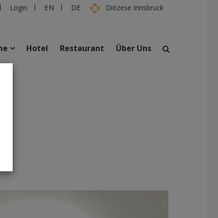
EN
DE
Login
Diözese Innsbruck
me
Hotel
Restaurant
Über Uns
suchen
taltungen
Personen