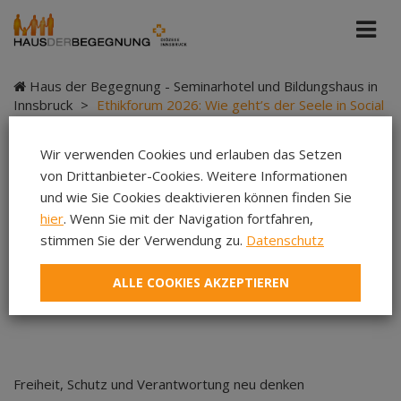
Haus der Begegnung - Seminarhotel und Bildungshaus in
Innsbruck
>
Ethikforum 2026: Wie geht’s der Seele in Social
Media?
Wir verwenden Cookies und erlauben das Setzen
von Drittanbieter-Cookies. Weitere Informationen
und wie Sie Cookies deaktivieren können finden Sie
Ethikforum 2026: Wie
hier
. Wenn Sie mit der Navigation fortfahren,
stimmen Sie der Verwendung zu.
Datenschutz
geht’s der Seele in
ALLE COOKIES AKZEPTIEREN
Social Media?
Freiheit, Schutz und Verantwortung neu denken