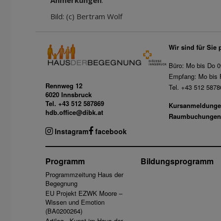
Anmerkungen
:
Bild: (c) Bertram Wolf
Wir sind für Sie 
Büro: Mo bis Do 0
Empfang: Mo bis F
Rennweg 12
Tel. +43 512 5878
6020 Innsbruck
Tel. +43 512 587869
Kursanmeldunge
hdb.office@dibk.at
Raumbuchungen
Instagram
facebook
Programm
Bildungsprogramm
Programmzeitung Haus der
Begegnung
EU Projekt EZWK Moore –
Wissen und Emotion
(BA0200264)
Artilog - Kunst im Haus der