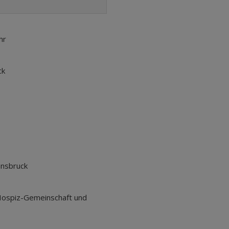
hr
ck
nnsbruck
 Hospiz-Gemeinschaft und