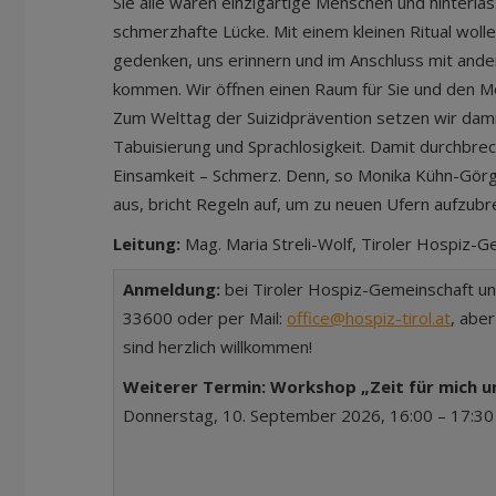
Sie alle waren einzigartige Menschen und hinterla
schmerzhafte Lücke. Mit einem kleinen Ritual woll
gedenken, uns erinnern und im Anschluss mit and
kommen. Wir öffnen einen Raum für Sie und den M
Zum Welttag der Suizidprävention setzen wir dami
Tabuisierung und Sprachlosigkeit. Damit durchbrec
Einsamkeit – Schmerz. Denn, so Monika Kühn-Görg,
aus, bricht Regeln auf, um zu neuen Ufern aufzubr
Leitung:
Mag. Maria Streli-Wolf, Tiroler Hospiz-G
Anmeldung:
bei Tiroler Hospiz-Gemeinschaft u
33600 oder per Mail:
office@hospiz-tirol.at
, abe
sind herzlich willkommen!
Weiterer Termin:
Workshop „Zeit für mich 
Donnerstag, 10. September 2026, 16:00 – 17:30