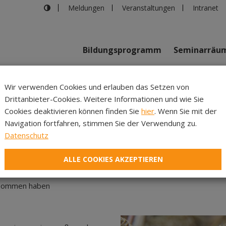
Meldungen
Veranstaltungen
Intranet
Bildungsprogramm
Seminarräu
shaus in Innsbruck
>
ERINNERUNG IST LIEBE, DIE BLEIBT
Wir verwenden Cookies und erlauben das Setzen von
Drittanbieter-Cookies. Weitere Informationen und wie Sie
Inhalte
Verans
Cookies deaktivieren können finden Sie
hier
. Wenn Sie mit der
Navigation fortfahren, stimmen Sie der Verwendung zu.
NERUNG IST LIEBE, DIE B
Datenschutz
ALLE COOKIES AKZEPTIEREN
genommen haben