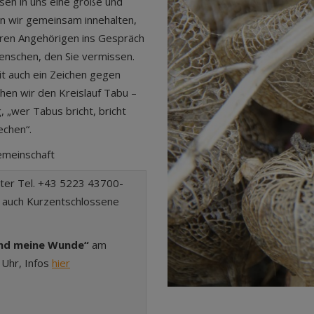
ssen in uns eine große und
en wir gemeinsam innehalten,
eren Angehörigen ins Gespräch
enschen, den Sie vermissen.
t auch ein Zeichen gegen
hen wir den Kreislauf Tabu –
 „wer Tabus bricht, bricht
echen“.
emeinschaft
nter Tel. +43 5223 43700-
r auch Kurzentschlossene
und meine Wunde“
am
 Uhr, Infos
hier