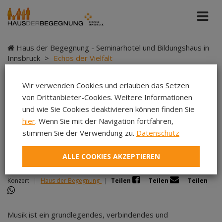
Haus der Begegnung - Seminarhotel und Bildungshaus in
Innsbruck
>
Echos der Vielfalt
Wir verwenden Cookies und erlauben das Setzen
von Drittanbieter-Cookies. Weitere Informationen
Echos der Vielfalt
und wie Sie Cookies deaktivieren können finden Sie
hier
. Wenn Sie mit der Navigation fortfahren,
stimmen Sie der Verwendung zu.
Datenschutz
ALLE COOKIES AKZEPTIEREN
Musik der Welten in Tirol
Konzert
|
Haus der Begegnung
|
Teilen
Teilen
Teilen
Musik ist ein grundlegendes, verbindendes und