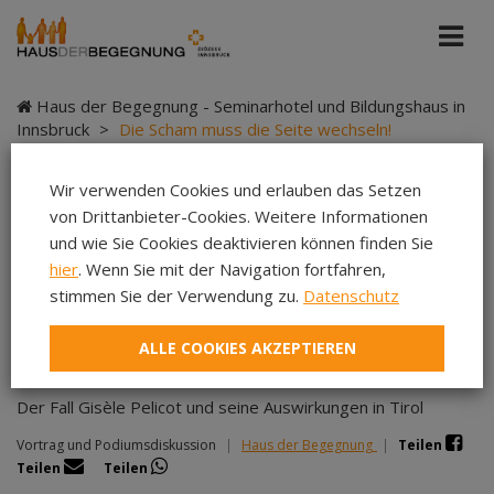
Haus der Begegnung - Seminarhotel und Bildungshaus in
Innsbruck
>
Die Scham muss die Seite wechseln!
Wir verwenden Cookies und erlauben das Setzen
von Drittanbieter-Cookies. Weitere Informationen
Die Scham muss die
und wie Sie Cookies deaktivieren können finden Sie
hier
. Wenn Sie mit der Navigation fortfahren,
Seite wechseln!
stimmen Sie der Verwendung zu.
Datenschutz
ALLE COOKIES AKZEPTIEREN
Der Fall Gisèle Pelicot und seine Auswirkungen in Tirol
Vortrag und Podiumsdiskussion
|
Haus der Begegnung
|
Teilen
Teilen
Teilen