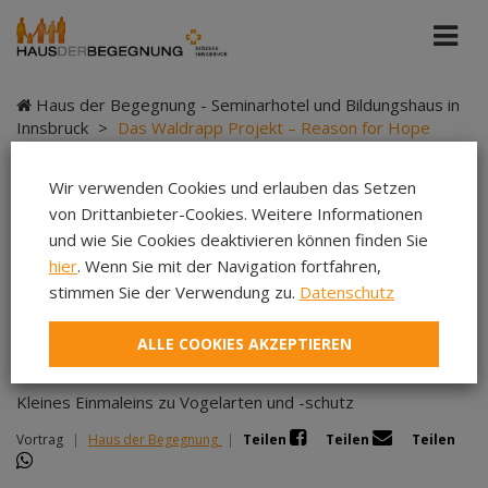
Haus der Begegnung - Seminarhotel und Bildungshaus in
Innsbruck
>
Das Waldrapp Projekt – Reason for Hope
Wir verwenden Cookies und erlauben das Setzen
von Drittanbieter-Cookies. Weitere Informationen
Das Waldrapp Projekt
und wie Sie Cookies deaktivieren können finden Sie
hier
. Wenn Sie mit der Navigation fortfahren,
– Reason for Hope
stimmen Sie der Verwendung zu.
Datenschutz
ALLE COOKIES AKZEPTIEREN
Kleines Einmaleins zu Vogelarten und -schutz
Vortrag
|
Haus der Begegnung
|
Teilen
Teilen
Teilen