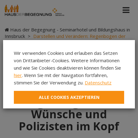
Haus der Begegnung - Seminarhotel und Bildungshaus in
Innsbruck
>
Darstellen und Verändern: Regenbogen der
Wünsche und Polizisten im Kopf
Wir verwenden Cookies und erlauben das Setzen
von Drittanbieter-Cookies. Weitere Informationen
und wie Sie Cookies deaktivieren können finden Sie
Darstellen und
hier
. Wenn Sie mit der Navigation fortfahren,
stimmen Sie der Verwendung zu.
Datenschutz
Verändern:
ALLE COOKIES AKZEPTIEREN
Regenbogen der
Wünsche und
Polizisten im Kopf