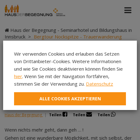
Haus der Begegnung - Seminarhotel und Bildungshaus in
Innsbruck
>
Bergtour Nockspitze - Trauerwanderung
Wir verwenden Cookies und erlauben das Setzen
von Drittanbieter-Cookies. Weitere Informationen
Bergtour Nockspitze -
und wie Sie Cookies deaktivieren können finden Sie
hier
. Wenn Sie mit der Navigation fortfahren,
Trauerwanderung
stimmen Sie der Verwendung zu.
Datenschutz
ALLE COOKIES AKZEPTIEREN
Haus der Begegnung
|
Teilen
Teilen
Teilen
Wenn nichts mehr geht, dann geh … !
Gehen ist eine wunderbare Möglichkeit, mit sich selbst, der