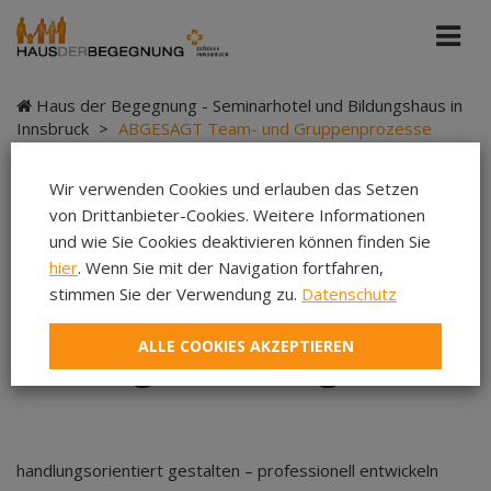
Haus der Begegnung - Seminarhotel und Bildungshaus in
Innsbruck
>
ABGESAGT Team- und Gruppenprozesse
erfolgreich begleiten
Wir verwenden Cookies und erlauben das Setzen
von Drittanbieter-Cookies. Weitere Informationen
und wie Sie Cookies deaktivieren können finden Sie
ABGESAGT Team- und
hier
. Wenn Sie mit der Navigation fortfahren,
stimmen Sie der Verwendung zu.
Datenschutz
Gruppenprozesse
ALLE COOKIES AKZEPTIEREN
erfolgreich begleiten
handlungsorientiert gestalten – professionell entwickeln