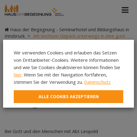
Haus der Begegnung - Seminarhotel und Bildungshaus in
Innsbruck
>
Mit leichtem Gepäck unterwegs in eine gute
Zukunft
Wir verwenden Cookies und erlauben das Setzen
von Drittanbieter-Cookies. Weitere Informationen
und wie Sie Cookies deaktivieren können finden Sie
Mit leichtem Gepäck
hier
. Wenn Sie mit der Navigation fortfahren,
stimmen Sie der Verwendung zu.
Datenschutz
unterwegs in eine
ALLE COOKIES AKZEPTIEREN
gute Zukunft
Bei Gott und den Menschen mit Abt Leopold