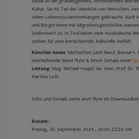
Musik ist ein grundlegendes, verbindendes und be
Kultur. Sie ist Teil der Identität von Menschen, ve
vielen Lebenszusammenhängen gebraucht. Auch A
und Bürger:innen mit Migrationsgeschichte weisen
Stellenwert zu. In Tirol leben viele musikalische M
stehen für eine bereichernde, kulturelle Vielfalt.
Künstler:innen:
Muchachos Latin Band, Bazaar+, 
interkulturelle Band Flute & More. Details unter
ww
Leitung:
Mag. Michael Haupt, Ao. Univ.-Prof. Dr.
Martina Loth
Infos und Details siehe auch Flyer im Downloadber
Datum:
Freitag, 20. September 2024 , 20:30-22:30 Uhr