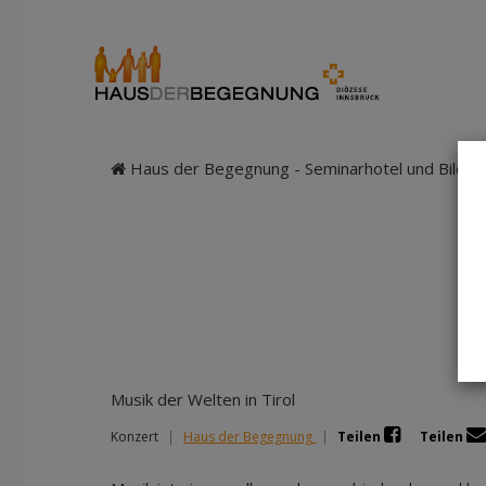
Haus der Begegnung - Seminarhotel und Bildung
Musik der Welten in Tirol
Konzert
|
Haus der Begegnung
|
Teilen
Teilen