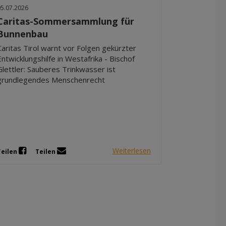
05.07.2026
Caritas-Sommersammlung für
Bunnenbau
Caritas Tirol warnt vor Folgen gekürzter
Entwicklungshilfe in Westafrika - Bischof
Glettler: Sauberes Trinkwasser ist
grundlegendes Menschenrecht
Weiterlesen
Teilen
Teilen