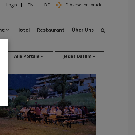
EN
DE
Login
Diözese Innsbruck
me
Hotel
Restaurant
Über Uns
suchen
Alle Portale
Jedes Datum
taltungen
Personen
Aug 2026
Jul 2026
Jun 2026
Mai 2026
Apr 2026
Mär 2026
Feb 2026
Jan 2026