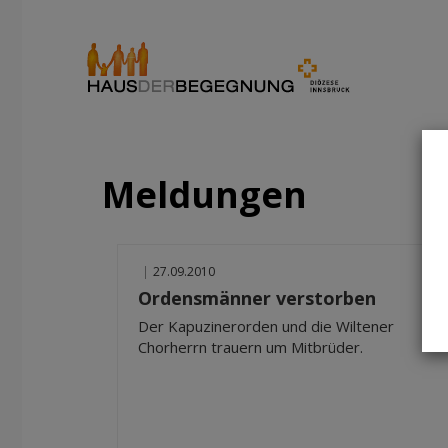
Meldungen
|
27.09.2010
Ordensmänner verstorben
Der Kapuzinerorden und die Wiltener
Chorherrn trauern um Mitbrüder.