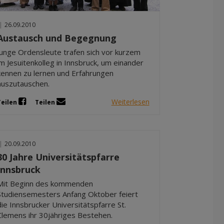
Dez 2025
Nov 2025
|
26.09.2010
Okt 2025
Austausch und Begegnung
Sep 2025
Junge Ordensleute trafen sich vor kurzem
im Jesuitenkolleg in Innsbruck, um einander
kennen zu lernen und Erfahrungen
auszutauschen.
Weiterlesen
Teilen
Teilen
|
20.09.2010
30 Jahre Universitätspfarre
Innsbruck
Mit Beginn des kommenden
Studiensemesters Anfang Oktober feiert
die Innsbrucker Universitätspfarre St.
Clemens ihr 30jähriges Bestehen.