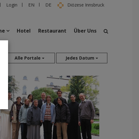
EN
DE
Login
Diözese Innsbruck
me
Hotel
Restaurant
Über Uns
suchen
Alle Portale
Jedes Datum
taltungen
Personen
Aug 2026
Jul 2026
Jun 2026
Mai 2026
Apr 2026
Mär 2026
Feb 2026
Jan 2026