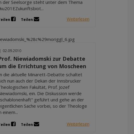
in der Seelsorge steht unter dem Thema
%u201EZukunftsbiot...
Weiterlesen
Teilen
Teilen
|
02.09.2010
Prof. Niewiadomski zur Debatte
um die Errichtung von Moscheen
In die aktuelle Minarett-Debatte schaltet
sich nun auch der Dekan der Innsbrucker
Theologischen Fakultät, Prof. Jozef
Niewiadomski, ein. Die Diskussion werde
"schablonenhaft" geführt und gehe an der
eigentlichen Sache vorbei, so der Theologe
in einem...
Weiterlesen
Teilen
Teilen