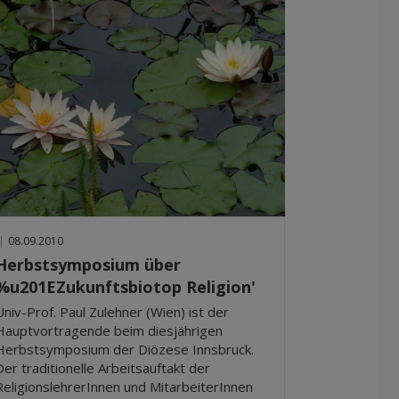
|
08.09.2010
Herbstsymposium über
%u201EZukunftsbiotop Religion'
Univ-Prof. Paul Zulehner (Wien) ist der
Hauptvortragende beim diesjährigen
Herbstsymposium der Diözese Innsbruck.
Der traditionelle Arbeitsauftakt der
ReligionslehrerInnen und MitarbeiterInnen