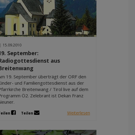
|
15.09.2010
19. September:
Radiogottesdienst aus
Breitenwang
Am 19. September überträgt der ORF den
Kinder- und Familiengottesdienst aus der
Pfarrkirche Breitenwang / Tirol live auf dem
Programm Ö2. Zelebrant ist Dekan Franz
Neuner.
Weiterlesen
Teilen
Teilen