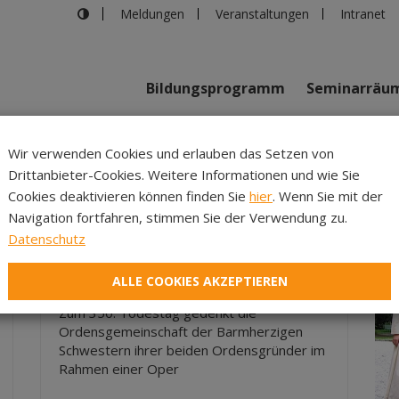
Meldungen
Veranstaltungen
Intranet
Bildungsprogramm
Seminarräu
Wir verwenden Cookies und erlauben das Setzen von
Drittanbieter-Cookies. Weitere Informationen und wie Sie
Inhalte
Verans
Cookies deaktivieren können finden Sie
hier
. Wenn Sie mit der
Navigation fortfahren, stimmen Sie der Verwendung zu.
Datenschutz
|
27.09.2010
Oper Vinzenz v. Paul und Louise v.
ALLE COOKIES AKZEPTIEREN
Marillac
Zum 350. Todestag gedenkt die
Ordensgemeinschaft der Barmherzigen
Schwestern ihrer beiden Ordensgründer im
Rahmen einer Oper